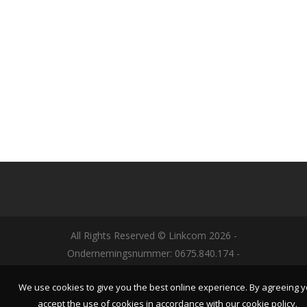
All Rights Reserved © Linkcom
2026
-
Ondernemingsnummer: 0675.840.174 -
Designed by
NYBE
-
Algemene Voorwaarden|
We use cookies to give you the best online experience. By agreeing 
Privacy- & cookie policy | Disclaimer
accept the use of cookies in accordance with our cookie policy.